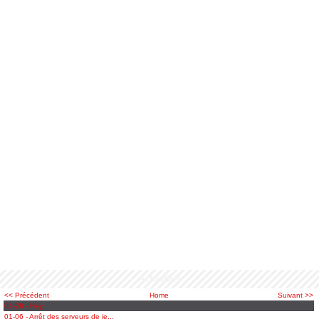
Actualités
<< Précédent
Home
Suivant >>
04-28 - Hey
01-06 - Arrêt des serveurs de je...