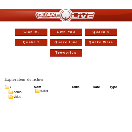
Clan M.
Own-You
Quake 4
Quake 3
Quake Live
Quake Wars
Teeworlds
Explorateur de fichier
Nom
Taille
Date
Type
/
trailer
demo
video